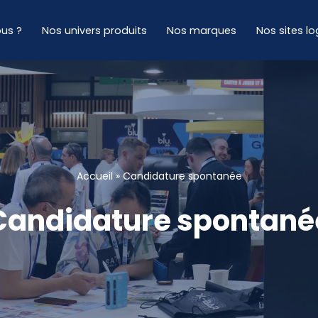
us ?
Nos univers produits
Nos marques
Nos sites lo
Accueil
»
Candidature spontanée
Candidature spontané