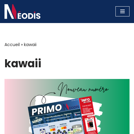
Aller
au
contenu
Accueil
»
kawaii
kawaii