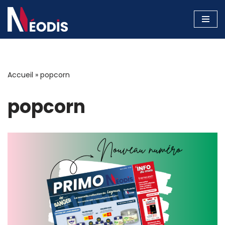
Aller
au
contenu
Accueil
»
popcorn
popcorn