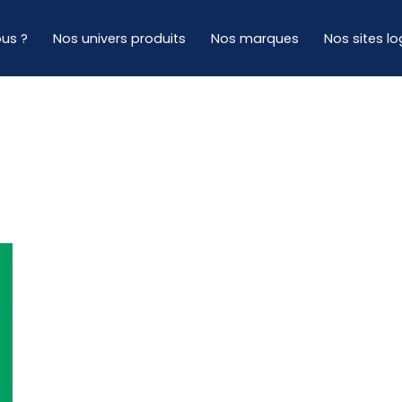
us ?
Nos univers produits
Nos marques
Nos sites lo