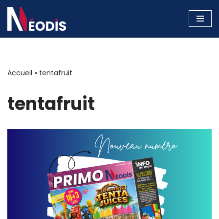
Aller
au
contenu
Accueil
»
tentafruit
tentafruit