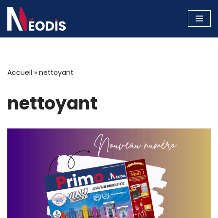
Aller
au
contenu
Accueil
»
nettoyant
nettoyant