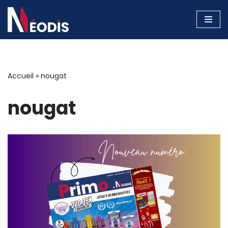
Aller
au
contenu
Accueil
»
nougat
nougat